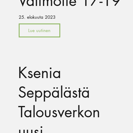
Valimotie 17-19
25. elokuuta 2023
Lue uutinen
Ksenia
Seppälästä
Talousverkon
uusi