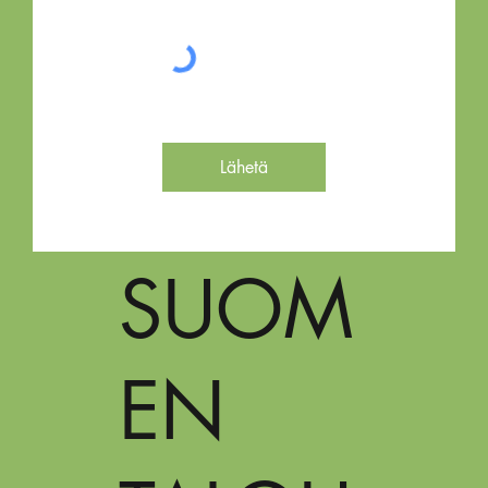
Lähetä
SUOM
EN