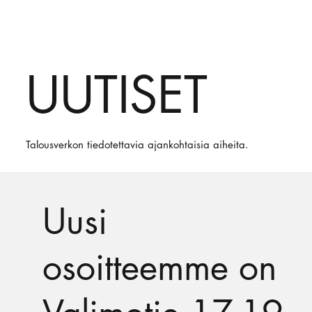
UUTISET
Talousverkon tiedotettavia ajankohtaisia aiheita.
Uusi
osoitteemme on