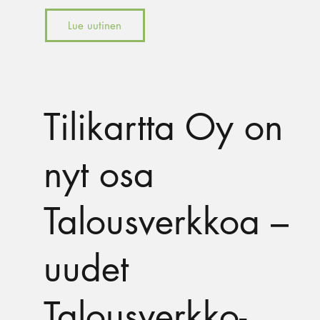
Lue uutinen
Tilikartta Oy on
nyt osa
Talousverkkoa –
uudet
Talousverkko-