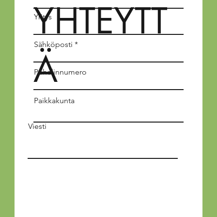
YHTEYTT
Yritys
Sähköposti
Ä
Puhelinnumero
Paikkakunta
Viesti