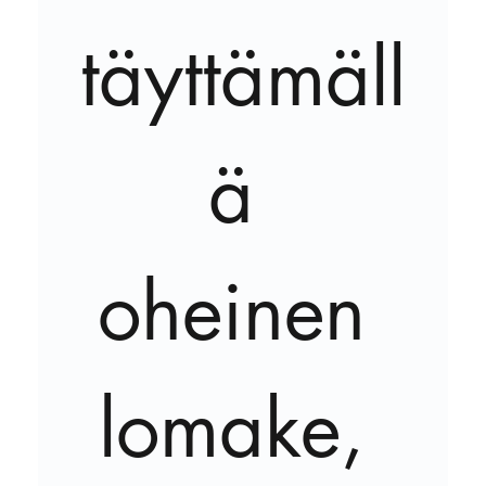
täyttämäll
ä 
oheinen 
lomake, 