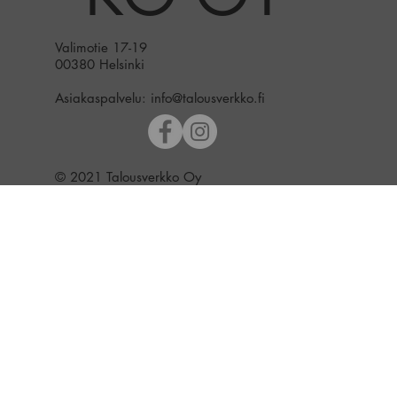
Valimotie 17-19
00380 Helsinki
Asiakaspalvelu:
info@talousverkko.fi
© 2021 Talousverkko Oy