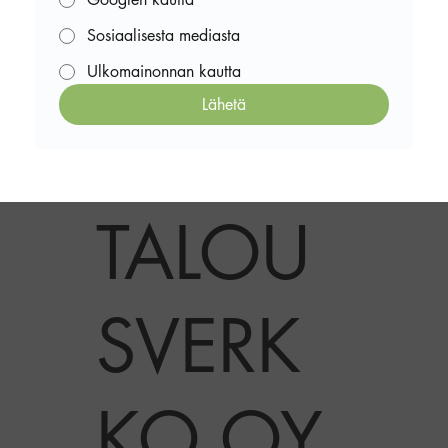
Sosiaalisesta mediasta
Ulkomainonnan kautta
Lähetä
TALOU
SVERK
KO OY