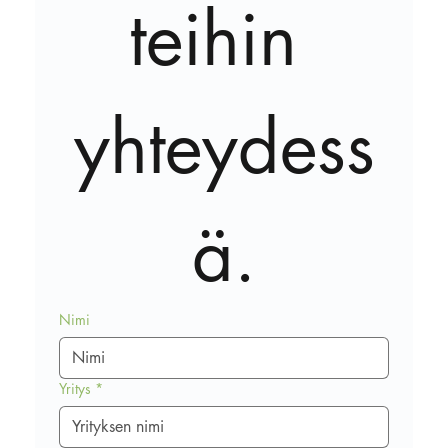
teihin 
yhteydess
ä.
Nimi
Yritys
*