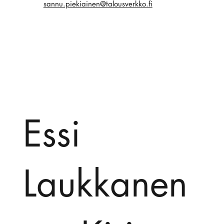
sannu.piekiainen@talousverkko.fi
Essi
Laukkanen