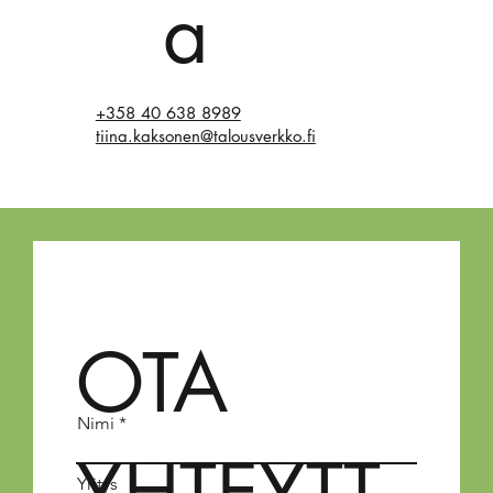
a
+358 40 638 8989
tiina.kaksonen@talousverkko.fi
OTA
Nimi
Yritys