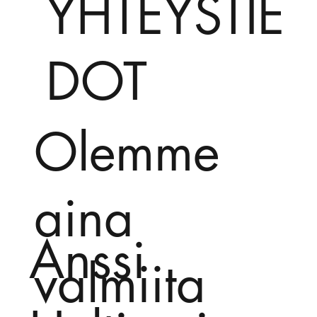
YHTEYSTIE
DOT
Olemme
aina
Anssi
valmiita