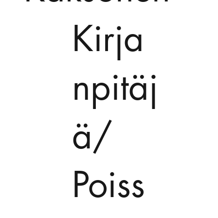
Kirja
npitäj
ä/
Poiss