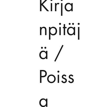
Kirja
npitäj
ä /
Poiss
a