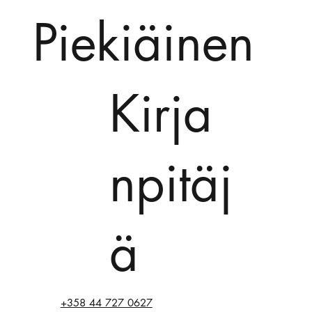
Piekiäinen
Kirja
npitäj
ä
+358 44 727 0627