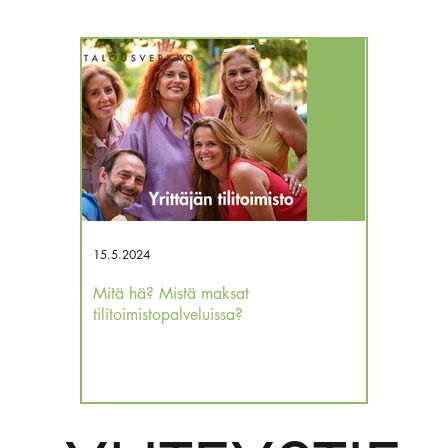
15.5.2024
12.12.2023
Mitä hä? Mistä maksat
Kassa tyhjä
tilitoimistopalveluissa?
verojakin 