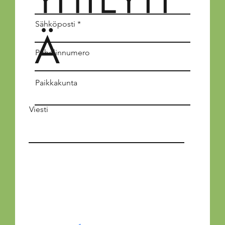
YHTEYTT
Sähköposti
Ä
Puhelinnumero
Paikkakunta
Viesti