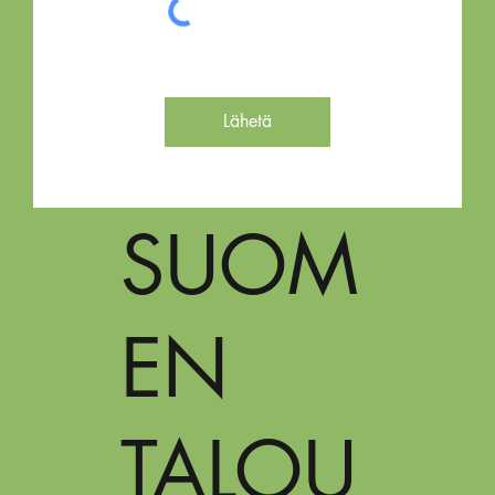
Lähetä
SUOM
EN
TALOU