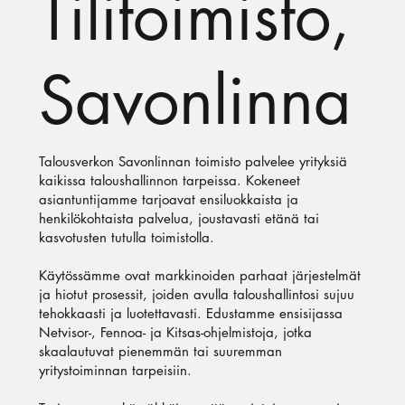
Tilitoimisto,
Savonlinna
Talousverkon Savonlinnan toimisto palvelee yrityksiä
kaikissa taloushallinnon tarpeissa. Kokeneet
asiantuntijamme tarjoavat ensiluokkaista ja
henkilökohtaista palvelua, joustavasti etänä tai
kasvotusten tutulla toimistolla.
Käytössämme ovat markkinoiden parhaat järjestelmät
ja hiotut prosessit, joiden avulla taloushallintosi sujuu
tehokkaasti ja luotettavasti. Edustamme ensisijassa
Netvisor-, Fennoa- ja Kitsas-ohjelmistoja, jotka
skaalautuvat pienemmän tai suuremman
yritystoiminnan tarpeisiin.