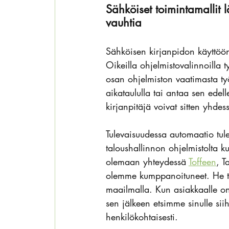
Sähköiset toimintamallit 
vauhtia
Sähköisen kirjanpidon käyttöönot
Oikeilla ohjelmistovalinnoilla 
osan ohjelmiston vaatimasta ty
aikataululla tai antaa sen edell
kirjanpitäjä voivat sitten yhdes
Tulevaisuudessa automaatio tule
taloushallinnon ohjelmistolta k
olemaan yhteydessä 
Toffeen
, T
olemme kumppanoituneet. He tun
maailmalla. Kun asiakkaalle on 
sen jälkeen etsimme sinulle sii
henkilökohtaisesti.