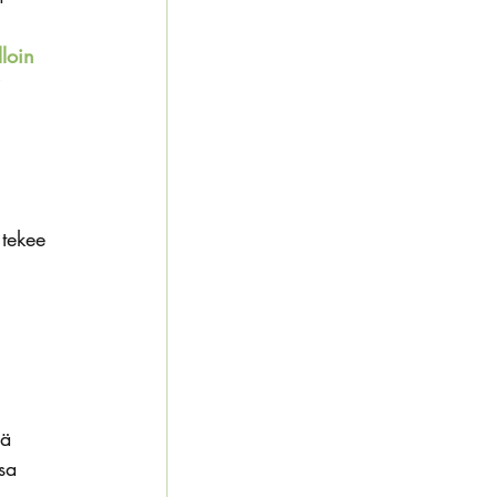
 
loin 
 
 
 tekee 
 
ää 
sa 