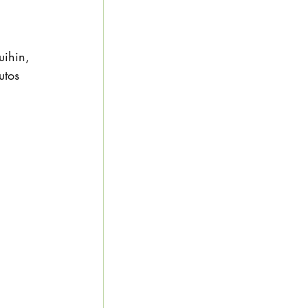
uihin, 
utos 