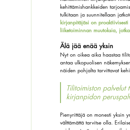
kehittämishankkeiden tarjoamisen
tulkitaan ja suunnitellaan jatko
kirjanpitäjäsi on proaktiivisest
liiketoiminnan muutoksia, jotka
Älä jää enää yksin
Nyt on oikea aika haastaa tilito
antaa ulkopuolisen näkemyksen y
näiden pohjalta tarvittavat keh
Tilitoimiston palvelut
kirjanpidon peruspalv
Pienyrittäjä on monesti yksin 
välttämättä tarvitse olla. Erila