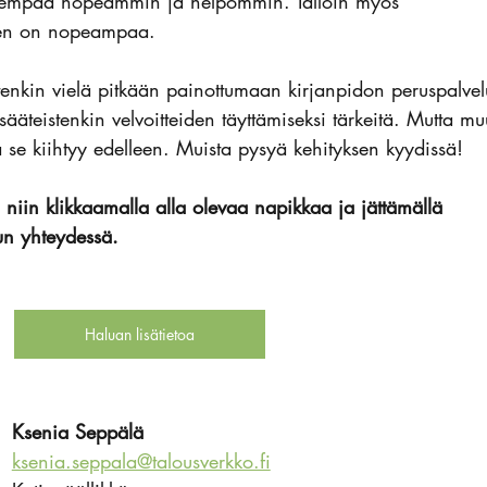
isempaa nopeammin ja helpommin. Tällöin myös 
nen on nopeampaa.
uitenkin vielä pitkään painottumaan kirjanpidon peruspalvel
sääteistenkin velvoitteiden täyttämiseksi tärkeitä. Mutta mu
a se kiihtyy edelleen. Muista pysyä kehityksen kyydissä!
, niin klikkaamalla alla olevaa napikkaa ja jättämällä 
un yhteydessä.
Haluan lisätietoa
Ksenia Seppälä
ksenia.seppala@talousverkko.fi