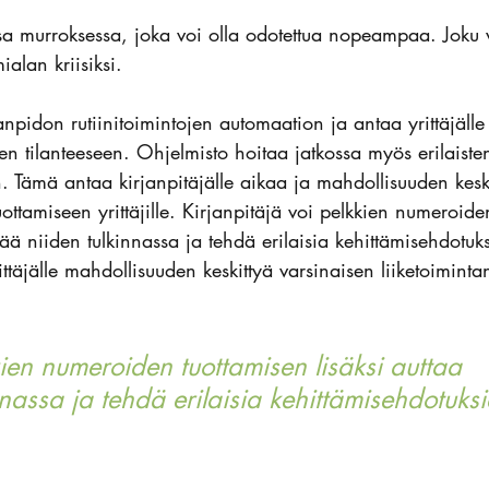
ssa murroksessa, joka voi olla odotettua nopeampaa. Joku v
ialan kriisiksi.
anpidon rutiinitoimintojen automaation ja antaa yrittäjälle
n tilanteeseen. Ohjelmisto hoitaa jatkossa myös erilaiste
en. Tämä antaa kirjanpitäjälle aikaa ja mahdollisuuden kesk
uottamiseen yrittäjille. Kirjanpitäjä voi pelkkien numeroide
äjää niiden tulkinnassa ja tehdä erilaisia kehittämisehdotuk
ttäjälle mahdollisuuden keskittyä varsinaisen liiketoiminta
kien numeroiden tuottamisen lisäksi auttaa 
nnassa ja tehdä erilaisia kehittämisehdotuksi