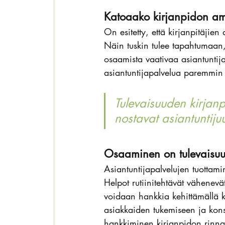
Katoaako kirjanpidon a
On esitetty, että kirjanpitäjie
Näin tuskin tulee tapahtumaan,
osaamista vaativaa asiantuntij
asiantuntijapalvelua paremmin
Tulevaisuuden kirjanpi
nostavat asiantuntiju
Osaaminen on tulevaisuud
Asiantuntijapalvelujen tuottami
Helpot rutiinitehtävät vähenev
voidaan hankkia kehittämällä ki
asiakkaiden tukemiseen ja konsu
hankkiminen kirjanpidon rinnal