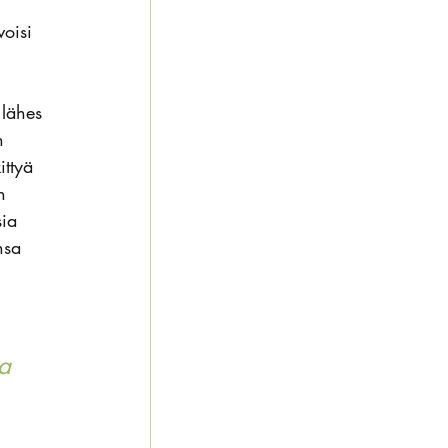
oisi 
 lähes 
n 
ittyä 
n 
sia 
nsa 
a 