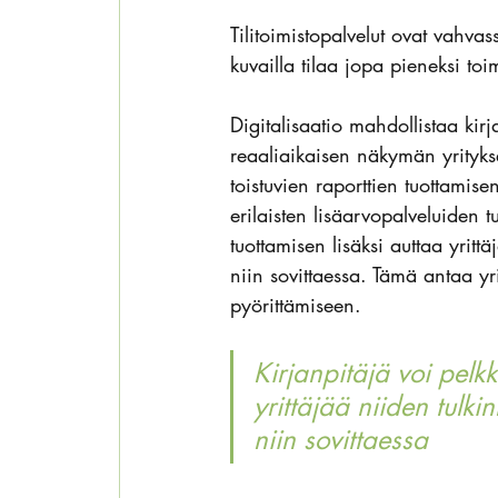
Tilitoimistopalvelut ovat vahva
kuvailla tilaa jopa pieneksi toim
Digitalisaatio mahdollistaa kirj
reaaliaikaisen näkymän yritykse
toistuvien raporttien tuottamis
erilaisten lisäarvopalveluiden t
tuottamisen lisäksi auttaa yritt
niin sovittaessa. Tämä antaa yri
pyörittämiseen.
Kirjanpitäjä voi pelk
yrittäjää niiden tulki
niin sovittaessa