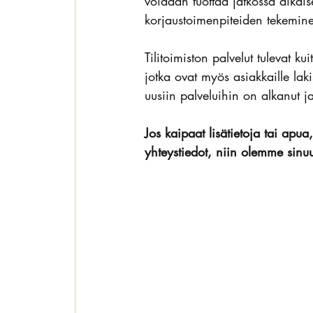
voidaan tuottaa jatkossa aika
korjaustoimenpiteiden tekemi
Tilitoimiston palvelut tulevat k
jotka ovat myös asiakkaille laki
uusiin palveluihin on alkanut j
Jos kaipaat lisätietoja tai apua
yhteystiedot, niin olemme sinu