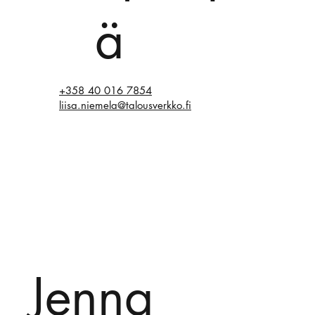
ä
+358 40 016 7854
liisa.niemela@talousverkko.fi
Jenna