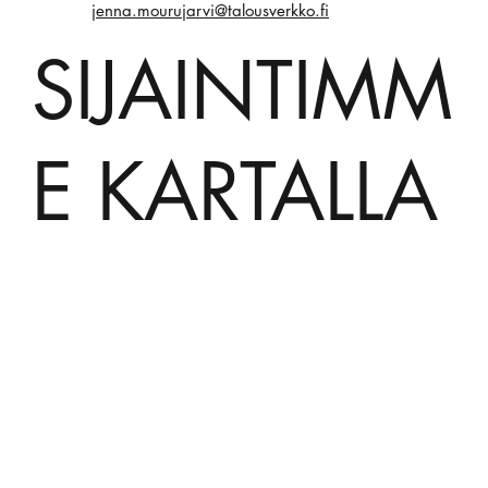
jenna.mourujarvi@talousverkko.fi
SIJAINTIMM
E KARTALLA