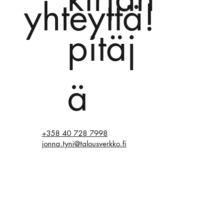
yhteyttä!
pitäj
ä
+358 40 728 7998
jonna.tyni@talousverkko.fi