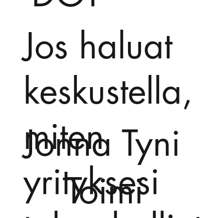
Jos haluat
keskustella,
miten
Jonna Tyni
yrityksesi
Toimi