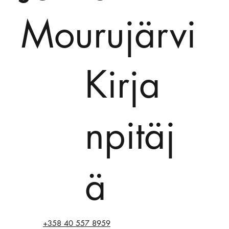
Mourujärvi
Kirja
npitäj
ä
+358 40 557 8959