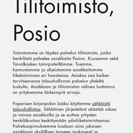
Tilitoimisto,
Posio
Toimistomme on täyden palvelun tilitoimisto, jonka
henkilöstö palvelee asiakkaita Posion, Kuusamon sekä
Taivalkosken toimipisteillämme. Tuemme,
kannustamme ja ohjeistamme asiakkaitamme
liiketoiminnan eri haasteissa. Asiakas saa kaiken
tarvitsemansa taloushallinnon palvelun yhdeltä
luukulta. Asiakkaan ja tilitoimiston välinen luottamus
on yrityksemme tärkeimpiä arvoja.
Paperisen kirjanpidon lisäksi käytämme
sähköistä
taloushallintoa
. Sähköinen järjestelmä säästää aikaa
ja vaivaa asiakkailta ja se auttaa yritysten
henkilökuntaa keskittymään ydinliiketoimintaansa.
Palvelusopimuksemme luodaan aina jokaisen
asiakkaan yksilöllisen tarpeen mukaisesti ja