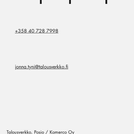
+358 40 728 7998
jonna.tyni@talousverkko.fi
Talousverkko, Posio / Komerco Oy