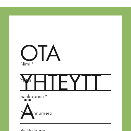
OTA
Nimi
YHTEYTT
Yritys
Sähköposti
Ä
Puhelinnumero
Paikkakunta