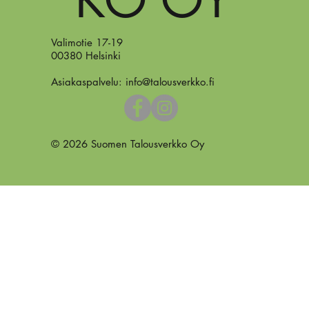
Valimotie 17-19
00380 Helsinki
Asiakaspalvelu:
info@talousverkko.fi
© 2026 Suomen Talousverkko Oy