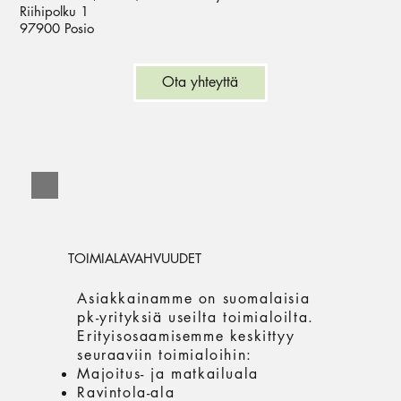
Riihipolku 1
97900 Posio
Ota yhteyttä
TOIMIALAVAHVUUDET
Asiakkainamme on suomalaisia
pk-yrityksiä useilta toimialoilta.
Erityisosaamisemme keskittyy
seuraaviin toimialoihin:
Majoitus- ja matkailuala
Ravintola-ala