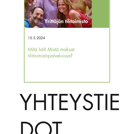
15.5.2024
12.12.2023
Mitä hä? Mistä maksat
Kassa tyhjä
tilitoimistopalveluissa?
verojakin 
YHTEYSTIE
DOT