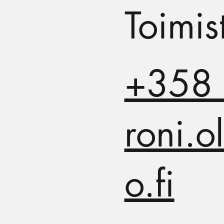
Toimis
+358 
roni.o
o.fi