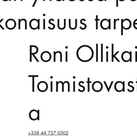
konaisuus tarp
Roni Ollika
Toimistovas
a
+358 44 727 0502