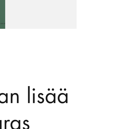
an lisää
aras