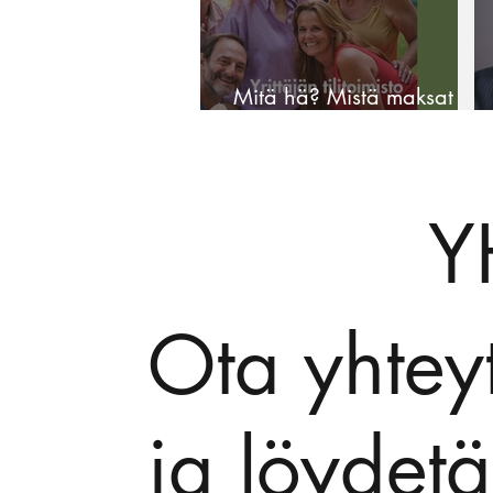
Mitä hä? Mistä maksat
tilitoimistopalveluissa?
Y
Ota yhteyt
ja löydet