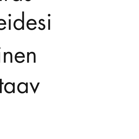
eidesi
inen
taav