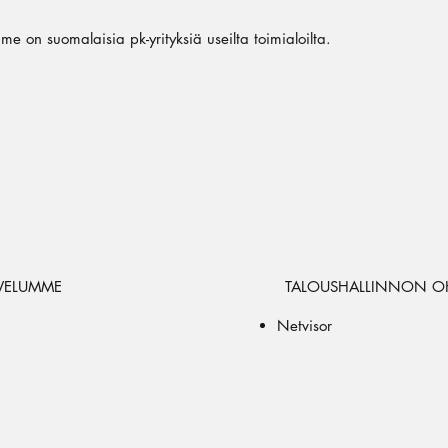
e on suomalaisia pk-yrityksiä useilta toimialoilta.
VELUMME
TALOUSHALLINNON OH
Netvisor