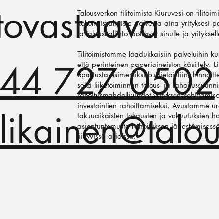
tovastaava
Talousverkon tilitoimisto Kiuruvesi on tilitoi
kokonaisvaltaista palvelua aina yrityksesi p
ja taloushallinto tuottavat sinulle ja yritykse
Tilitoimistomme laadukkaisiin palveluihin ku
44 727 0502
että perinteinen paperiaineiston käsittely. 
opastusta esimerkiksi budjetointiin, hinnoitt
sekä liiketoiminnan talous- ja rahoitussuunn
rahoitusmahdollisuudet yrityksen kehittämi
investointien rahoittamiseksi. Avustamme ura
llikainen@talo
takuuaikaisten takausten ja vakuutuksien ha
asiantuntemusta rahoituksen järjestämisessä
liittyvissä asioissa.