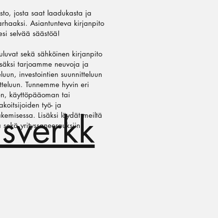
misto, josta saat laadukasta ja
arhaaksi. Asiantunteva kirjanpito
llesi selvää säästöä!
uluvat sekä sähköinen kirjanpito
Lisäksi tarjoamme neuvoja ja
eluun, investointien suunnitteluun
itteluun. Tunnemme hyvin eri
sen, käyttöpääoman tai
koitsijoiden työ- ja
usverkk
kemisessa. Lisäksi löydät meiltä
 sekä yrityssaneerauksiin