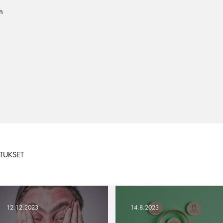
n
TUKSET
12.12.2023
14.8.2023