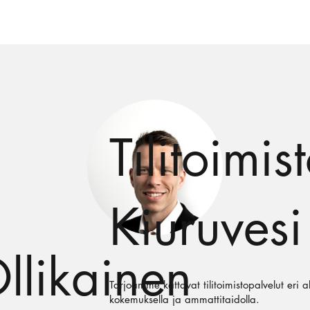
Tilitoimis
Kiuruvesi
llikainen
Tarjoamme kattavat tilitoimistopalvelut eri al
kokemuksella ja ammattitaidolla.