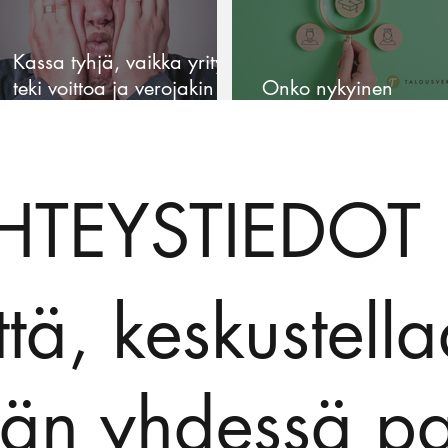
Kassa tyhjä, vaikka yritys
teki voittoa ja verojakin
Onko nykyinen
pitäisi maksaa?
tilitoimistosi kriisissä?
HTEYSTIEDOT
tä, keskustella
ään yhdessä p