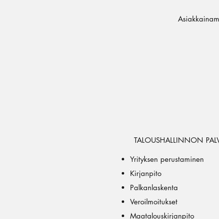
Asiakkainamm
TALOUSHALLINNON PAL
Yrityksen perustaminen
Kirjanpito
Palkanlaskenta
Veroilmoitukset
Maatalouskirjanpito