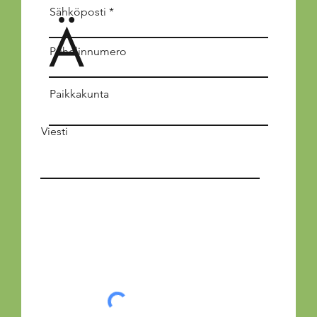
Sähköposti
Ä
Puhelinnumero
Paikkakunta
Viesti