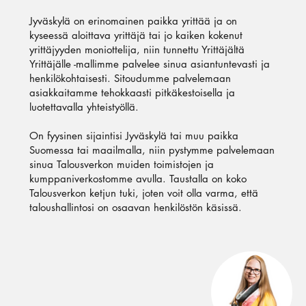
Jyväskylä on erinomainen paikka yrittää ja on
kyseessä aloittava yrittäjä tai jo kaiken kokenut
yrittäjyyden moniottelija, niin tunnettu Yrittäjältä
Yrittäjälle -mallimme palvelee sinua asiantuntevasti ja
henkilökohtaisesti. Sitoudumme palvelemaan
asiakkaitamme tehokkaasti pitkäkestoisella ja
luotettavalla yhteistyöllä.
On fyysinen sijaintisi Jyväskylä tai muu paikka
Suomessa tai maailmalla, niin pystymme palvelemaan
sinua Talousverkon muiden toimistojen ja
kumppaniverkostomme avulla. Taustalla on koko
Talousverkon ketjun tuki, joten voit olla varma, että
taloushallintosi on osaavan henkilöstön käsissä.