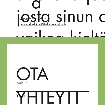
ä
josta sinun 
+358 44 727 0535
pia.yli-farkkila@talousverkko.fi
vaikea kielt
OTA
Nimi
YHTEYTT
Yritys