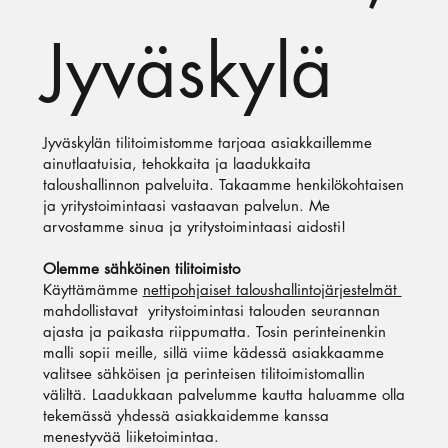
Jyväskylä
Jyväskylän tilitoimistomme tarjoaa asiakkaillemme
ainutlaatuisia, tehokkaita ja laadukkaita
taloushallinnon palveluita. Takaamme henkilökohtaisen
ja yritystoimintaasi vastaavan palvelun. Me
arvostamme sinua ja yritystoimintaasi aidosti!
Olemme sähköinen tilitoimisto
Käyttämämme
nettipohjaiset taloushallintojärjestelmät
mahdollistavat yritystoimintasi talouden seurannan
ajasta ja paikasta riippumatta. Tosin perinteinenkin
malli sopii meille, sillä viime kädessä asiakkaamme
valitsee sähköisen ja perinteisen tilitoimistomallin
väliltä. Laadukkaan palvelumme kautta haluamme olla
tekemässä yhdessä asiakkaidemme kanssa
menestyvää liiketoimintaa.