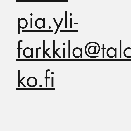
pia.yli-
farkkila@tal
ko.fi