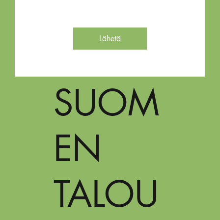
Lähetä
SUOM
EN
TALOU