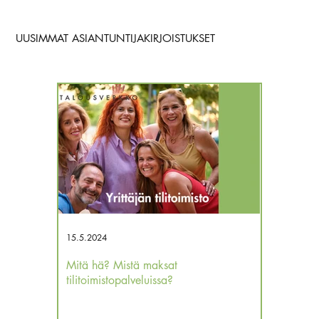
UUSIMMAT ASIANTUNTIJAKIRJOISTUKSET
15.5.2024
12.12.2023
Mitä hä? Mistä maksat
Kassa tyhjä
tilitoimistopalveluissa?
verojakin 