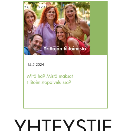
15.5.2024
12.12.2023
Mitä hä? Mistä maksat
Kassa tyhjä
tilitoimistopalveluissa?
verojakin 
YHTEYSTIE