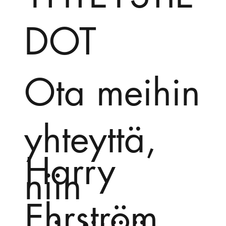
DOT
Ota meihin
yhteyttä,
Harry
niin
Ehrström