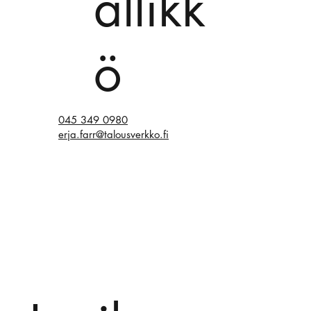
ällikk
ö
045 349 0980
erja.farr@talousverkko.fi