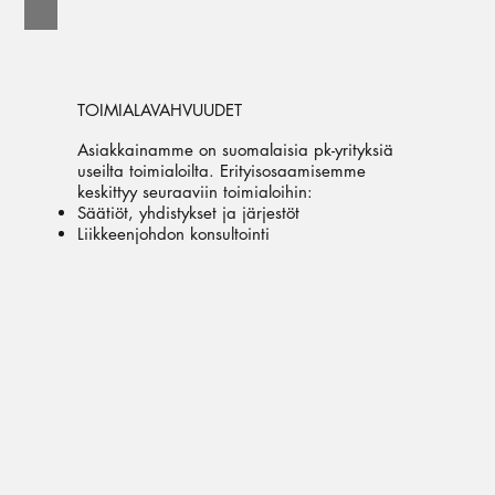
TOIMIALAVAHVUUDET
Asiakkainamme on suomalaisia pk-yrityksiä
useilta toimialoilta. Erityisosaamisemme
keskittyy seuraaviin toimialoihin:
Säätiöt, yhdistykset ja järjestöt
Liikkeenjohdon konsultointi