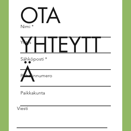
OTA
Nimi
YHTEYTT
Yritys
Sähköposti
Ä
Puhelinnumero
Paikkakunta
Viesti