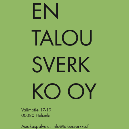
EN
TALOU
SVERK
KO OY
Valimotie 17-19
00380 Helsinki
Asiakaspalvelu:
info@talousverkko.fi