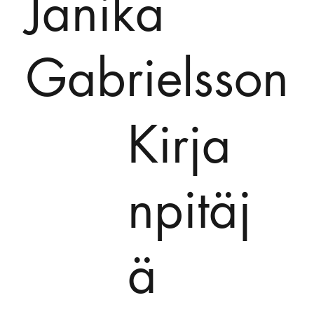
Janika
Gabrielsson
Kirja
npitäj
ä