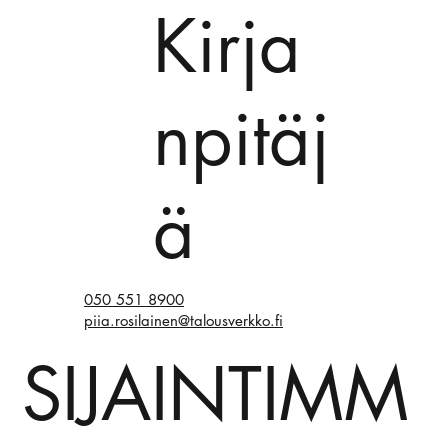
Kirja
npitäj
ä
050 551 8900
piia.rosilainen@talousverkko.fi
SIJAINTIMM