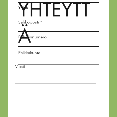
YHTEYTT
Yritys
Sähköposti
Ä
Puhelinnumero
Paikkakunta
Viesti