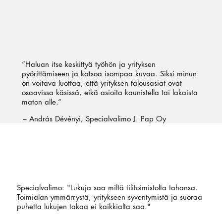
”Haluan itse keskittyä työhön ja yrityksen
pyörittämiseen ja katsoa isompaa kuvaa. Siksi minun
on voitava luottaa, että yrityksen talousasiat ovat
osaavissa käsissä, eikä asioita kaunistella tai lakaista
maton alle.”
– András Dévényi, Specialvalimo J. Pap Oy
Specialvalimo: "Lukuja saa miltä tilitoimistolta tahansa.
Toimialan ymmärrystä, yritykseen syventymistä ja suoraa
puhetta lukujen takaa ei kaikkialta saa."