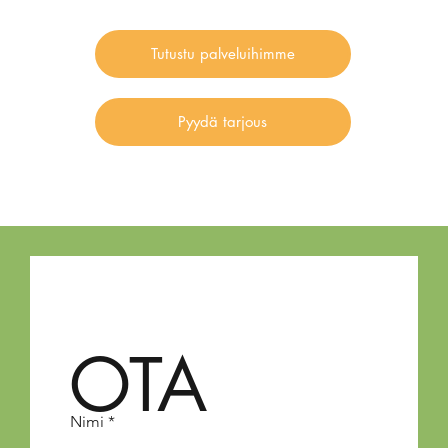
Tutustu palveluihimme
Pyydä tarjous
OTA
Nimi