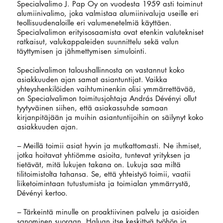
Specialvalimo J. Pap Oy on vuodesta 1959 asti toiminut
alumiinivalimo, joka valmistaa alumiinivaluja useille eri
teollisuudenaloille eri valumenetelmiä käyttäen.
Specialvalimon erityisosaamista ovat etenkin valutekniset
ratkaisut, valukappaleiden suunnittelu sekä valun
täyttymisen ja jähmettymisen simulointi.
Specialvalimon taloushallinnosta on vastannut koko
asiakkuuden ajan samat asiantuntijat. Vaikka
yhteyshenkilöiden vaihtuminenkin olisi ymmärrettävää,
on Specialvalimon toimitusjohtaja András Dévényi ollut
tyytyväinen siihen, että asiakassuhde samaan
kirjanpitäjään ja muihin asiantuntijoihin on säilynyt koko
asiakkuuden ajan.
–
Meillä toimii asiat hyvin ja mutkattomasti. Ne ihmiset,
jotka hoitavat yhtiömme asioita, tuntevat yrityksen ja
tietävät, mitä lukujen takana on. Lukuja saa miltä
tilitoimistolta tahansa. Se, että yhteistyö toimii, vaatii
liiketoimintaan tutustumista ja toimialan ymmärrystä,
Dévényi kertoo.
–
Tärkeintä minulle on proaktiivinen palvelu ja asioiden
sanominen suoraan. Haluan itse keskittyä työhön ja