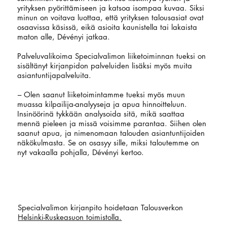
yrityksen pyörittämiseen ja katsoa isompaa kuvaa. Siksi
minun on voitava luottaa, että yrityksen talousasiat ovat
osaavissa käsissä, eikä asioita kaunistella tai lakaista
maton alle, Dévényi jatkaa.
Palveluvalikoima Specialvalimon liiketoiminnan tueksi on
sisältänyt kirjanpidon palveluiden lisäksi myös muita
asiantuntijapalveluita.
–
Olen saanut liiketoimintamme tueksi myös muun
muassa kilpailija-analyyseja ja apua hinnoitteluun.
Insinöörinä tykkään analysoida sitä, mikä saattaa
mennä pieleen ja missä voisimme parantaa. Siihen olen
saanut apua, ja nimenomaan talouden asiantuntijoiden
näkökulmasta. Se on osasyy sille, miksi taloutemme on
nyt vakaalla pohjalla, Dévényi kertoo.
Specialvalimon kirjanpito hoidetaan Talousverkon
Helsinki-Ruskeasuon toimistolla.