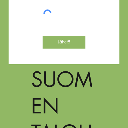
Lähetä
SUOM
EN